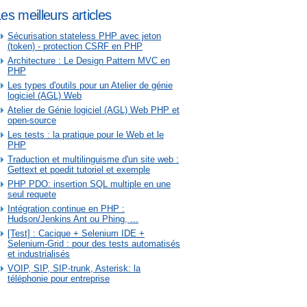
es meilleurs articles
Sécurisation stateless PHP avec jeton
(token) - protection CSRF en PHP
Architecture : Le Design Pattern MVC en
PHP
Les types d'outils pour un Atelier de génie
logiciel (AGL) Web
Atelier de Génie logiciel (AGL) Web PHP et
open-source
Les tests : la pratique pour le Web et le
PHP
Traduction et multilinguisme d'un site web :
Gettext et poedit tutoriel et exemple
PHP PDO: insertion SQL multiple en une
seul requete
Intégration continue en PHP :
Hudson/Jenkins Ant ou Phing, ...
[Test] : Cacique + Selenium IDE +
Selenium-Grid : pour des tests automatisés
et industrialisés
VOIP, SIP, SIP-trunk, Asterisk: la
téléphonie pour entreprise