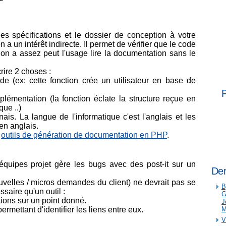
les spécifications et le dossier de conception à votre
a un intérêt indirecte. Il permet de vérifier que le code
n a assez peut l'usage lire la documentation sans le
rire 2 choses :
ode (ex: cette fonction crée un utilisateur en base de
mplémentation (la fonction éclate la structure reçue en
que ..)
is. La langue de l'informatique c'est l'anglais et les
en anglais.
s
outils de génération de documentation en PHP
.
équipes projet gère les bugs avec des post-it sur un
Der
velles / micros demandes du client) ne devrait pas se
B
essaire qu'un outil :
G
tions sur un point donné.
J
ermettant d'identifier les liens entre eux.
M
V