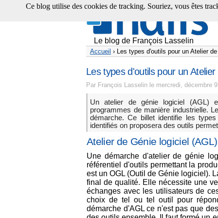
Ce blog utilise des cookies de tracking. Souriez, vous êtes tracké
Le blog de François Lasselin
Accueil
› Les types d'outils pour un Atelier d
Les types d'outils pour un Atelie
Par François Lasselin le mercredi, décembre 9
Un atelier de génie logiciel (AGL) 
programmes de manière industrielle. Le
démarche. Ce billet identifie les type
identifiés on proposera des outils permet
Atelier de Génie logiciel (AGL)
Une démarche d'atelier de génie logic
référentiel d'outils permettant la pro
est un OGL (Outil de Génie logiciel). 
final de qualité. Elle nécessite une v
échanges avec les utilisateurs de ces
choix de tel ou tel outil pour répond
démarche d'AGL ce n'est pas que des ou
des outils ensemble. Il faut formé un