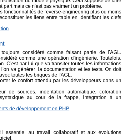
a réalisation du modèle physique. Cela suppose de faire
e à part mais ce n'est pas vraiment un problème.
s fonctionnalités de reverse-engineering plus ou moins
onstituer les liens entre table en identifiant les clefs
tion
.
nt
 toujours considéré comme faisant partie de l'AGL.
nsidéré comme une opération d'ingénierie. Toutefois,
on. C'est par lui que va transiter toutes les informations
e l'on va générer la documentation et les tests. On doit
avec toutes les briques de l'AGL.
orter le confort attendu par les développeurs dans un
eur de sources, indentation automatique, coloration
n syntaxique au cour de la frappe, intégration à un
ents de développement en PHP
l essentiel au travail collaboratif et aux évolutions
iciel.