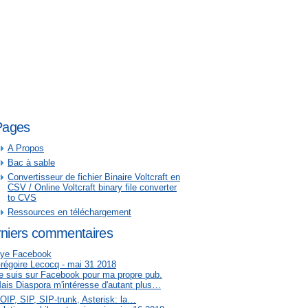
Pages
A Propos
Bac à sable
Convertisseur de fichier Binaire Voltcraft en
CSV / Online Voltcraft binary file converter
to CVS
Ressources en téléchargement
niers commentaires
ye Facebook
régoire Lecocq - mai 31 2018
e suis sur Facebook pour ma propre pub.
ais Diaspora m'intéresse d'autant plus…
OIP, SIP, SIP-trunk, Asterisk: la…