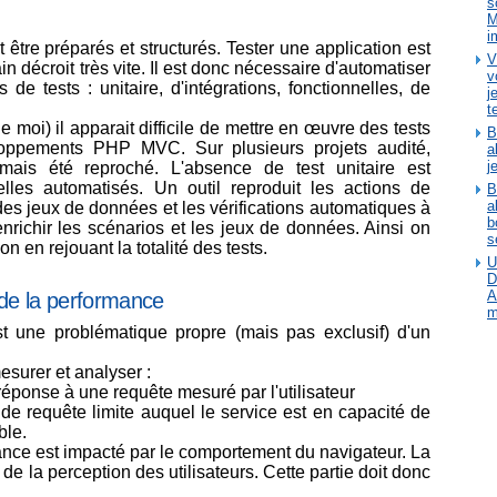
s
M
i
t être préparés et structurés. Tester une application est
V
in décroit très vite. Il est donc nécessaire d'automatiser
v
 de tests : unitaire, d'intégrations, fonctionnelles, de
j
t
moi) il apparait difficile de mettre en œuvre des tests
B
loppements PHP MVC. Sur plusieurs projets audité,
a
j
amais été reproché. L'absence de test unitaire est
lles automatisés. Un outil reproduit les actions de
B
a
, des jeux de données et les vérifications automatiques à
b
nrichir les scénarios et les jeux de données. Ainsi on
s
on en rejouant la totalité des tests.
U
D
A
 de la performance
m
t une problématique propre (mais pas exclusif) d'un
mesurer et analyser :
réponse à une requête mesuré par l'utilisateur
de requête limite auquel le service est en capacité de
ble.
ance est impacté par le comportement du navigateur. La
 de la perception des utilisateurs. Cette partie doit donc