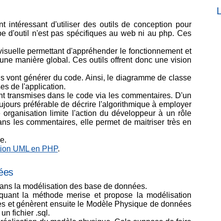
L
nt intéressant d'utiliser des outils de conception pour
pe d'outil n'est pas spécifiques au web ni au php. Ces
 visuelle permettant d'appréhender le fonctionnement et
d'une manière global. Ces outils offrent donc une vision
ls vont générer du code. Ainsi, le diagramme de classe
es de l'application.
sont transmises dans le code via les commentaires. D'un
ujours préférable de décrire l'algorithmique à employer
 organisation limite l'action du développeur à un rôle
dans les commentaires, elle permet de maitriser très en
e.
eption UML en PHP
.
nées
dans la modélisation des base de données.
liquant la méthode merise et propose la modélisation
s et génèrent ensuite le Modèle Physique de données
n fichier .sql.