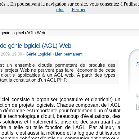
s... En poursuivant la navigation sur ce site, vous consentez à l'utilisati
plus
Fermer
e génie logiciel (AGL) Web
r de génie logiciel (AGL) Web
 2009, 19:00 -
Génie Logiciel
-
Lien permanent
est un ensemble d'outils permettant de produire des
s projets Web ne peuvent pas faire l'économie de cette
s d'outils applicables à un AGL web. A partir des types
tant la constitution d'un AGL PHP.
iel consiste à organiser (construire et d'enrichir) un
duction de projets logiciels. Chaque composant de l'AGL
La démarche est importante pour l'obtention d'un résultat
eille technologique d'outil, beaucoup d'évaluations, des
 solutions et finalement la prise de décision quant au
re à telle ou telle fonction de l'AGL. Par ailleur, la
tils, c'est aussi la méthode et la logique d'utilisation
 ensemble cohérent d'outils qui communiquent entre eux.