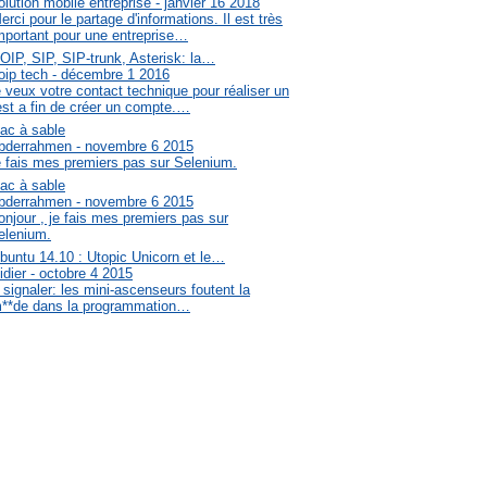
olution mobile entreprise - janvier 16 2018
erci pour le partage d'informations. Il est très
mportant pour une entreprise…
OIP, SIP, SIP-trunk, Asterisk: la…
oip tech - décembre 1 2016
e veux votre contact technique pour réaliser un
est a fin de créer un compte.…
ac à sable
bderrahmen - novembre 6 2015
e fais mes premiers pas sur Selenium.
ac à sable
bderrahmen - novembre 6 2015
onjour , je fais mes premiers pas sur
elenium.
buntu 14.10 : Utopic Unicorn et le…
idier - octobre 4 2015
 signaler: les mini-ascenseurs foutent la
**de dans la programmation…