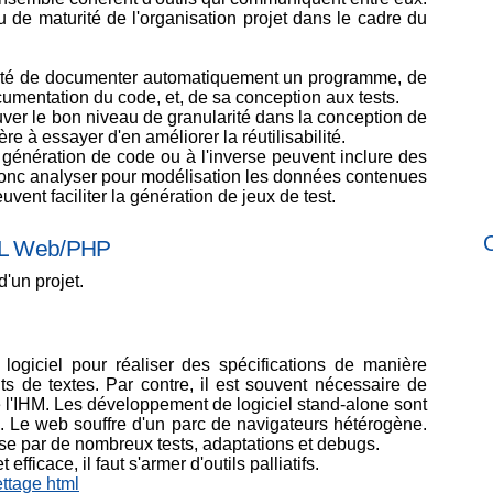
u de maturité de l'organisation projet dans le cadre du
lité de documenter automatiquement un programme, de
umentation du code, et, de sa conception aux tests.
ouver le bon niveau de granularité dans la conception de
e à essayer d'en améliorer la réutilisabilité.
 génération de code ou à l'inverse peuvent inclure des
t donc analyser pour modélisation les données contenues
vent faciliter la génération de jeux de test.
C
AGL Web/PHP
'un projet.
e logiciel pour réaliser des spécifications de manière
nts de textes. Par contre, il est souvent nécessaire de
e l'IHM. Les développement de logiciel stand-alone sont
 Le web souffre d'un parc de navigateurs hétérogène.
sse par de nombreux tests, adaptations et debugs.
efficace, il faut s'armer d'outils palliatifs.
ettage html